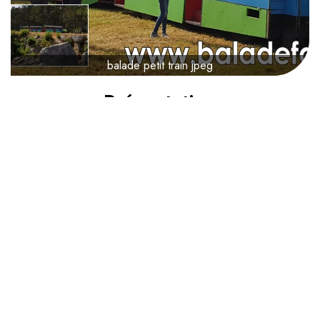
balade petit train jpeg
Présentation
Confirmation :
Immédiate
Location d'uni-moke à partir du Lunatich (Rue de la
Gendarmerie 6A à Viroinval) avec parcours visite avec le
petit train tourisitique de Nismes avec arrêt pour découvrir le
site du Fondry des Chiens (le canyon de Viroinval) :
Durée : plus de 3h - 50€
Veuillez-vous présenter 15-30 min avant votre
départ.